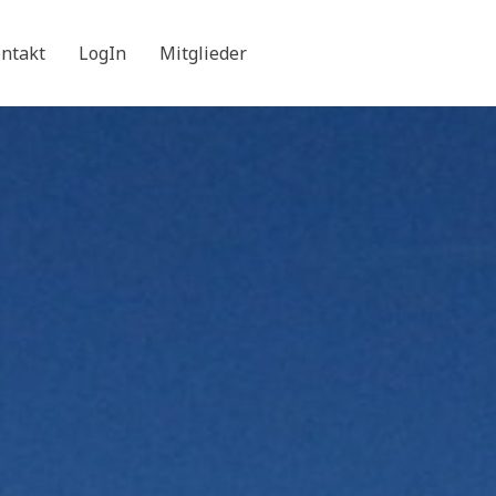
ntakt
LogIn
Mitglieder