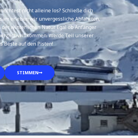
möchtest nicht alleine los? Schließe dich
sam erleben wir unvergessliche Abfahrten,
 der winterlichen Natur. Egal ob Anfänger
r herzlich willkommen. Werde Teil unserer
 Beste auf den Pisten!
STIMMEN