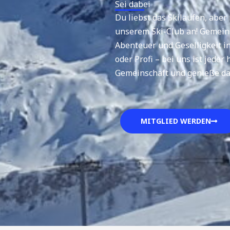
Sei dabei
Du liebst das Skilaufen, aber 
unserem Ski-Club an! Gemein
Abenteuer und Geselligkeit in
oder Profi – bei uns ist jede
Gemeinschaft und genieße das
MITGLIED WERDEN