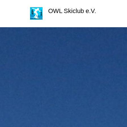
Zum
springen
OWL Skiclub e.V.
Inhalt
springen