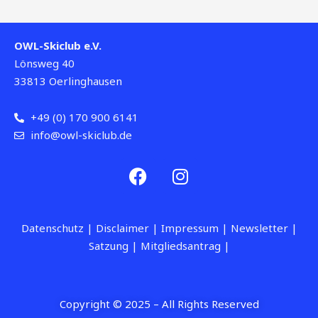
OWL-Skiclub e.V.
Lönsweg 40
33813 Oerlinghausen
+49 (0) 170 900 6141
info@owl-skiclub.de
F
I
a
n
c
s
e
t
Datenschutz
|
Disclaimer
|
Impressum
| Newsletter
|
b
a
Satzung
|
Mitgliedsantrag
|
o
g
o
r
k
a
m
Copyright © 2025 – All Rights Reserved