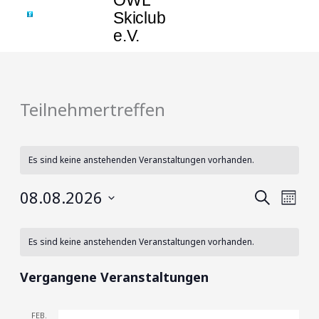
OWL
Zum
springen
Skiclub
Inhalt
e.V.
springen
Teilnehmertreffen
Es sind keine anstehenden Veranstaltungen vorhanden.
08.08.2026
Veranstaltun
Veran
SUCHE
MONA
Suche
Ansic
Datum
Kalender
und
Navig
wählen.
Es sind keine anstehenden Veranstaltungen vorhanden.
von
Ansichten,
Veranstaltungen
Navigation
Vergangene Veranstaltungen
FEB.