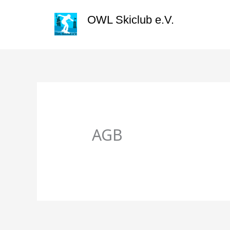
Zum
springen
OWL Skiclub e.V.
Inhalt
springen
AGB